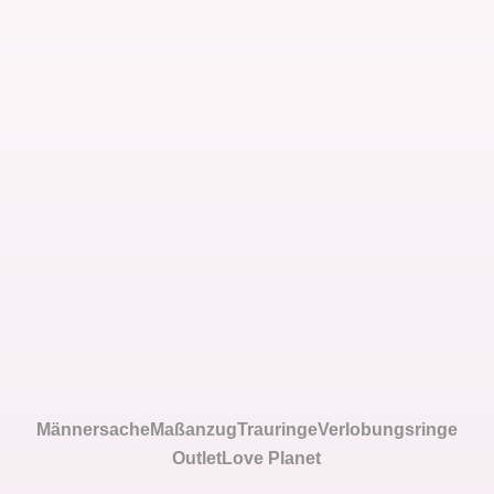
Männersache
Maßanzug
Trauringe
Verlobungsringe
Outlet
Love Planet