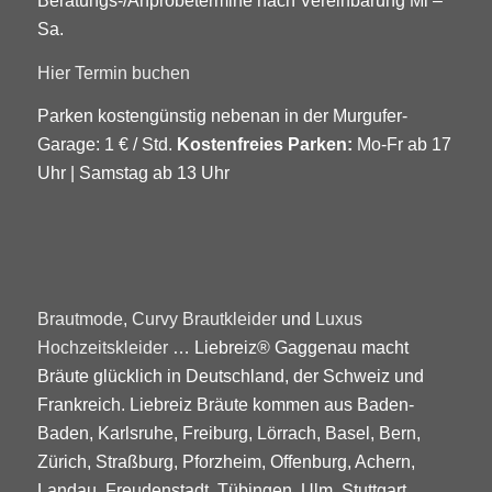
Beratungs-/Anprobetermine nach Vereinbarung Mi –
Sa.
Hier Termin buchen
Parken kostengünstig nebenan in der Murgufer-
Garage: 1 € / Std.
Kostenfreies Parken:
Mo-Fr ab 17
Uhr | Samstag ab 13 Uhr
Brautmode
,
Curvy Brautkleider
und
Luxus
Hochzeitskleider
… Liebreiz® Gaggenau macht
Bräute glücklich in Deutschland, der Schweiz und
Frankreich. Liebreiz Bräute kommen aus Baden-
Baden, Karlsruhe, Freiburg, Lörrach, Basel, Bern,
Zürich, Straßburg, Pforzheim, Offenburg, Achern,
Landau, Freudenstadt, Tübingen, Ulm, Stuttgart,